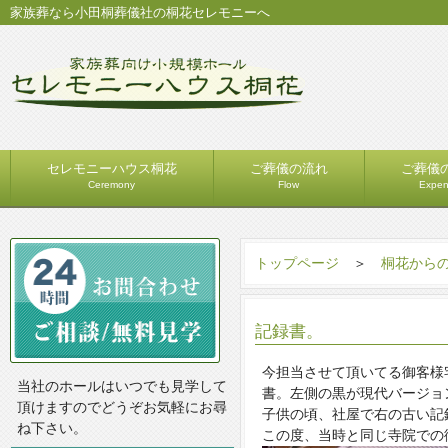
家族葬なら小田桐葬儀社の桐花セレモニーへ
セレモニーハウス桐花
ご葬儀の流れ
ご葬儀
Ceremony
Flow
Expe
トップページ
＞
桐花から
記録書。
今担当させて頂いてる御客様
当社のホールはいつでも見学して
書。左側の黒が現代バージョ
頂けますのでどうぞお気軽にお尋
子供の頃、社屋で右の古い記
ね下さい。
この度、当時と同じ寺院での