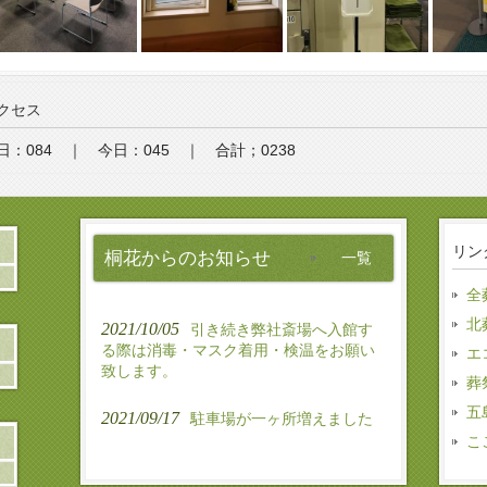
クセス
日：084 ｜ 今日：045 ｜ 合計；0238
リン
桐花からのお知らせ
一覧
全
北
2021/10/05
引き続き弊社斎場へ入館す
る際は消毒・マスク着用・検温をお願い
エ
致します。
葬
五
2021/09/17
駐車場が一ヶ所増えました
こ