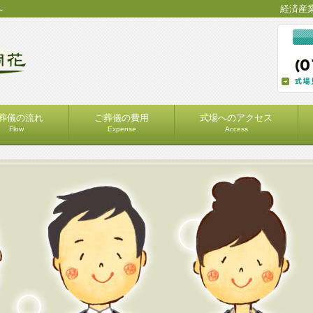
へ
経済産
葬儀の流れ
ご葬儀の費用
式場へのアクセス
Flow
Expense
Access