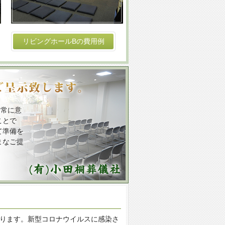
リビングホールBの費用例
て常に意
ことで
て準備を
まなご提
おります。新型コロナウイルスに感染さ