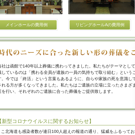
メインホールの費用例
リビングホールAの費用例
当社は函館で140年以上葬儀に携わってきました。私たちがテーマとし
識しているのは「携わる全員が遺族の一員の気持ちで取り組む」という
す。今では「終活」という言葉もあるように、自らや家族の死を意識し
される方が多くなってきました。私たちはご遺族の立場に立ったさまざ
案を行い、それぞれのご遺族に合った葬儀をご提供致します。
【新型コロナウイルスに関するお知らせ】
ここ北海道も感染者数が連日100人超えの報道の通り、猛威をふるって