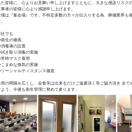
れた皆様に、心よりお見舞い申し上げますとともに、大きな感染リスク
従事者の皆様に心より感謝申し上げます。
斎場は『集会場』です。不特定多数の方々が出入りする為、葬儀業界も各
す。
弊社でも
◆衛生の徹底
◆消毒液の設置
◆拭き取り消毒の実施
◆常時マスク着用
◆こまめな換気の実施
◆ソーシャルディスタンス徹底
お席の間隔を広くし、会食等は出来るだけご遠慮頂く等ご協力頂き 全て
すよう、今後も衛生管理に努めて参ります。