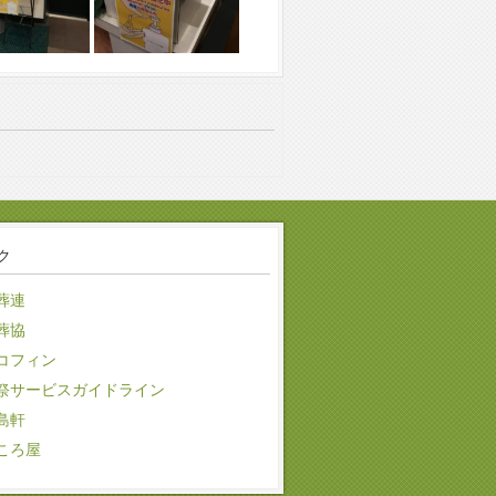
ク
葬連
葬協
コフィン
祭サービスガイドライン
島軒
ころ屋