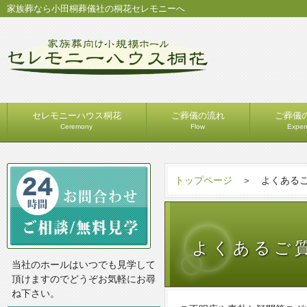
家族葬なら小田桐葬儀社の桐花セレモニーへ
セレモニーハウス桐花
ご葬儀の流れ
ご葬儀
Ceremony
Flow
Expe
トップページ
＞ よくあるご
よくあるご
当社のホールはいつでも見学して
頂けますのでどうぞお気軽にお尋
ね下さい。