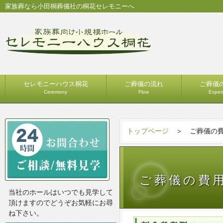
家族葬なら小田桐葬儀社の桐花セレモニーへ
セレモニーハウス桐花
ご葬儀の流れ
ご葬儀
Ceremony
Flow
Expe
トップページ
＞ ご葬儀の
ご葬儀の費
当社のホールはいつでも見学して
頂けますのでどうぞお気軽にお尋
ね下さい。