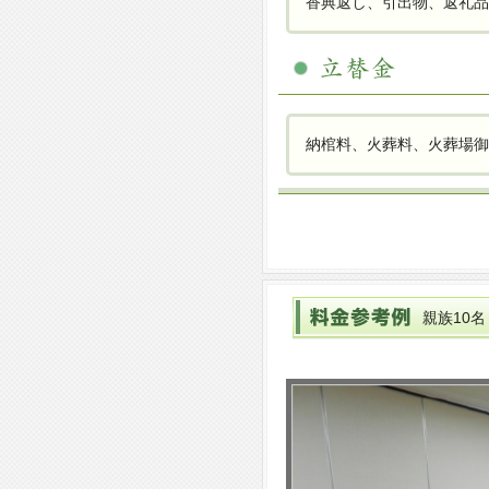
香典返し、引出物、返礼
納棺料、火葬料、火葬場御
親族10名